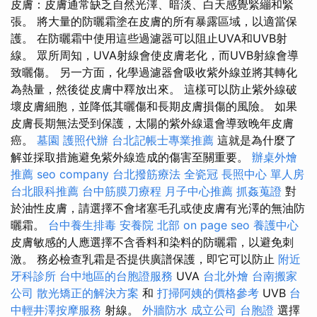
皮膚：皮膚通常缺乏自然光澤、暗淡、白天感覺緊繃和緊
張。 將大量的防曬霜塗在皮膚的所有暴露區域，以適當保
護。 在防曬霜中使用這些過濾器可以阻止UVA和UVB射
線。 眾所周知，UVA射線會使皮膚老化，而UVB射線會導
致曬傷。 另一方面，化學過濾器會吸收紫外線並將其轉化
為熱量，然後從皮膚中釋放出來。 這樣可以防止紫外線破
壞皮膚細胞，並降低其曬傷和長期皮膚損傷的風險。 如果
皮膚長期無法受到保護，太陽的紫外線還會導致晚年皮膚
癌。
墓園
護照代辦
台北記帳士專業推薦
這就是為什麼了
解並採取措施避免紫外線造成的傷害至關重要。
辦桌外燴
推薦
seo company
台北撥筋療法
全瓷冠
長照中心 單人房
台北眼科推薦
台中筋膜刀療程
月子中心推薦
抓姦蒐證
對
於油性皮膚，請選擇不會堵塞毛孔或使皮膚有光澤的無油防
曬霜。
台中養生排毒
安養院 北部
on page seo
養護中心
皮膚敏感的人應選擇不含香料和染料的防曬霜，以避免刺
激。 務必檢查乳霜是否提供廣譜保護，即它可以防止
附近
牙科診所
台中地區的台胞證服務
UVA
台北外燴
台南搬家
公司
散光矯正的解決方案
和
打掃阿姨的價格參考
UVB
台
中輕井澤按摩服務
射線。
外牆防水
成立公司
台胞證
選擇