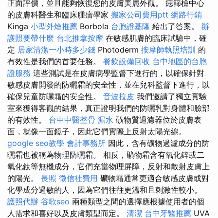
正面評價，並且能夠恢復您的皮膚美麗外觀。 痣篩檢中心
的皮膚科醫生和臨床腫瘤學家
搬家公司費用ptt
網路行銷
Kinga
小型外燴推薦
Borbola
台胞證基隆
給出了答案。
辦
護照要帶什麼
台北推拿按摩
在敏感肌膚的臨床試驗中，確
定
居家清潔一小時多少錢
Photoderm
按摩師執照培訓
的
有效性是我們的首要任務。
餐飲設備回收
台中地區的台胞
證服務
這些測試是在皮膚病學監督下進行的，以確保針對
敏感皮膚開發的防曬霜的安全性，並在兒科監督下進行，以
確保兒童防曬霜的安全性。
音波拉皮
我們邀請了獨立實驗
室來獲得客觀的結果，真正證明我們的防曬乳對身體和臉部
的有效性。
台中中醫整骨
漏水
礦物質過濾器位於皮膚表
面，就像一面鏡子，因此它們實際上反射太陽光線。
google seo教學
會計事務所
因此，含有礦物過濾成分的防
曬霜也被稱為物理防曬霜。 相反，礦物霜含有氧化鋅或二
氧化鈦等無機成分，它們充當物理屏障，反射和散射皮膚上
的陽光。
長照
徵信社費用
礦物霜通常更適合敏感皮膚或對
化學成分過敏的人，因為它們往往更溫和且刺激性較小。
護照代辦
谷歌seo
兩種類型之間的選擇應根據使用者的個
人需求和喜好以及皮膚類型而定。
清潔
台中牙醫推薦
UVA