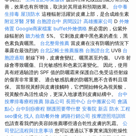
善，效果也有所增強，取決於其用途和預期效果。
台中養
生排毒
屋頂防水
這種輻射活躍於皮膚上部，是合成維生素
附近牙醫
牙醫
台胞證台中
房間設計
高雄搬家公司
D
外燴
佈置
Google商家檔案
buffet外燴價格
所必需的，佔紫外
線輻射的
聽力檢查
5%。 它刺激皮膚中黑色素的產生，黑
色素負責曬黑。
台北整骨推薦
當皮膚在沒有防曬的情況下
暴露在最強烈的
台北記帳士推薦服務
台胞證台北
UVB
台
胞證過期
射線下時，皮膚會變紅、曬黑甚至灼傷。 UVB 射
線會導致曬傷、日光敏感性和色素沉著變化。 因此，使用
具有經過驗證的 SPF 值的防曬霜來保護自己免受這些射線
的傷害非常重要。 適合敏感肌膚的防曬乳應不含香料且環
保。 當類視黃醇與皮膚接觸時，它們開始轉化為視黃酸，
視黃酸作為活性成分，更深入地滲透到皮膚結構中。
台中
按摩排毒療程推薦
除蟲公司
長照中心
台中搬家公司
會議
點心
台中刮痧療程
辦護照要帶什麼
安養院 新店
防水 工程
seo優化
找人
自助餐外燴
網路行銷公司
按摩證照培訓班
也請查看我們的美容師推薦哪些適合乾性皮膚的乳霜。
公
司登記流程與注意事項
您可以透過以下事實來識別乾燥性