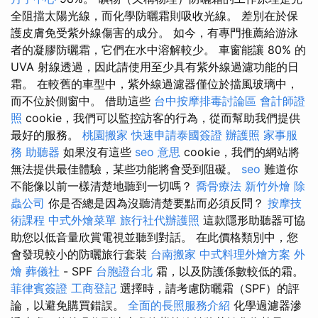
全阻擋太陽光線，而化學防曬霜則吸收光線。 差別在於保
護皮膚免受紫外線傷害的成分。 如今，有專門推薦給游泳
者的凝膠防曬霜，它們在水中溶解較少。 車窗能讓 80% 的
UVA 射線透過，因此請使用至少具有紫外線過濾功能的日
霜。 在較舊的車型中，紫外線過濾器僅位於擋風玻璃中，
而不位於側窗中。 借助這些
台中按摩排毒討論區
會計師證
照
cookie，我們可以監控訪客的行為，從而幫助我們提供
最好的服務。
桃園搬家
快速申請泰國簽證
辦護照
家事服
務
助聽器
如果沒有這些
seo 意思
cookie，我們的網站將
無法提供最佳體驗，某些功能將會受到阻礙。
seo
難道你
不能像以前一樣清楚地聽到一切嗎？
喬骨療法
新竹外燴
除
蟲公司
你是否總是因為沒聽清楚要點而必須反問？
按摩技
術課程
中式外燴菜單
旅行社代辦護照
這款隱形助聽器可協
助您以低音量欣賞電視並聽到對話。 在此價格類別中，您
會發現較小的防曬旅行套裝
台南搬家
中式料理外燴方案
外
燴
葬儀社
- SPF
台胞證台北
霜，以及防護係數較低的霜。
菲律賓簽證
工商登記
選擇時，請考慮防曬霜（SPF）的評
論，以避免購買錯誤。
全面的長照服務介紹
化學過濾器滲