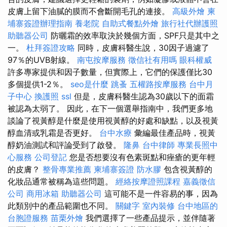
皮膚上留下油膩的膜而不會斷開毛孔的連接。
高級外燴
柬
埔寨簽證辦理指南
養老院
自助式餐點外燴
旅行社代辦護照
助聽器公司
防曬霜的效率取決於幾個方面，SPF只是其中之
一。
杜拜簽證攻略
同時，皮膚科醫生說，30因子過濾了
97％的UVB射線。
南屯按摩服務
徵信社有用嗎
眼科權威
許多專家提供和因子數量，但實際上，它們的保護僅比30
多個提供1-2％。
seo是什麼
跳蚤
五權路按摩服務
台中月
子中心
換護照
ssl
但是，皮膚科醫生認為30歲以下的面霜
被認為太弱了。 因此，在下一個選舉指南中，我們更多地
談論了視黃醇是什麼是使用視黃醇的好處和缺點，以及視黃
醇血清或乳霜是否更好。
台中水療
彙編最佳產品時，視黃
醇奶油測試和評論受到了啟發。
隆鼻
台中律師
專業長照中
心服務
公司登記
您是否想要沒有色素斑點和痤瘡的更年輕
的皮膚？
整骨專業推薦
柬埔寨簽證
防水膠
包含視黃醇的
化妝品通常被稱為這些問題。
經絡按摩證照課程
嘉義徵信
公司
商用冰箱
助聽器公司
這可能不是一件容易的事，因為
此類別中的產品範圍也不同。
關鍵字
室內裝修
台中地區的
台胞證服務
苗栗外燴
我們選擇了一些產品提示，並伴隨著