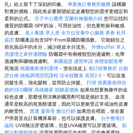
孔）給人留下了深刻的印象。
專業會計事務所服務
該構圖
對應於價格，因此有必要期望給定皮膚類型的需求更穩定和
柔和的公式。
月子中心費用
宜蘭外燴服務介紹
您可以找到
優質的防曬霜-SPF奶油，可用於油性，但也要乾燥和敏感
的皮膚。
老人養護 單人房
全方位安養中心服務
茶會
杜拜
簽證
防曬產品包含SPF-From英國防曬係數。 它能鎖住之
前化妝品中的水分，減少經皮水分流失。
外燴buffet
單人
房護理之家舒適體驗
防曬霜中有兩種類型的過濾劑：化學
過濾劑和礦物過濾劑。
泰國簽證
護照申請
身體放鬆按摩
死海泥
桃園搬家便利選擇
- 塗在頭皮上
會計師事務所
台胞
證台南
經絡調理證照課程
法令紋醫美
長照2.0
- 可以促進
頭髮生長，強化髮根，從而防止掉髮。
打掃
推薦最值得信
賴的SEO團隊
高雄搬家
助聽器價格
如果你想要無條件的金
棕色皮膚，那麼使用涼爽的曬黑劑可能是個好主意。 血清
通常是較高的視黃醇濃度，因此可以更耐受正常或油性皮膚
的耐受性。
貨運
靈骨塔
數位行銷
如果您在裡面，坐在窗
戶旁甚至在計算機屏幕前，也可以保護皮膚。
台中整骨討
論區
UVB無法穿透玻璃，但是UVA確實可以穿透玻璃。
筋
膜沾黏撥筋技術
這意味著即使它在內部，它也會暴露於