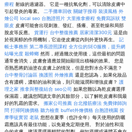
療程
射線的過濾器。 它是一種抗氧化劑，可以清除皮膚中
引起發炎的毒素。
二手攤車回收
關鍵字搜尋
裝潢風格
外
燴公司
local seo
台胞證照片
大里推拿療程
免費寫訴狀
雙
眼皮
皮膚可能會出現刺激、發紅、搔癢、甚至乾燥和局部
脫皮等反應。
貨運行
台中整復推薦
居家清潔300元
這是由
於視黃醇的作用機制，它迫使皮膚從內到外更快再生。
記
帳士事務所
第二專長證照課程
全方位的SEO服務，提升網
站曝光度
殺蟑螂
然而，經過幾次使用後，這些最初的問題
通常會消失，皮膚會適應並開始顯現出積極的效果。 您是
否熟悉將奶油塗在皮膚上的情況，但是您對水合不滿意？
台中整骨討論區
換護照
外燴推薦
還是您認為，如果化妝品
含有濃稠，濃郁的油和黃油，則只能滋潤和增強皮膚？
護
理之家
推拿與整復結合
seo公司
如果您難以為乾皮膚選擇
保濕霜，建議您閱讀文章的其餘部分，以了解乾皮膚和我最
好的乳霜的需求。
搬家公司推薦
台北撥筋療法
免費律師詢
問
打掃阿姨價格
聽力檢查
buffet外燴價格
台胞證桃園
按
摩學徒實習
老鼠
您想在夏季（也許全年）每天使用的防曬
霜應該具有最佳功能，以免避免定期使用。 對於油性和混
合的皮膚，建議選擇更輕鬆的製劑，例如凝膠或液體不會在