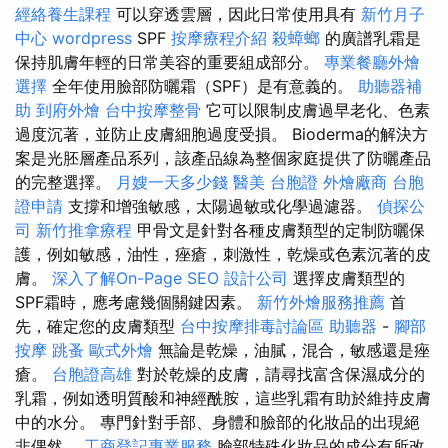
經絡養生課程
可以穿透雲層，因此日常使用具有
新竹月子
中心
wordpress
SPF
按摩療程介紹
殺蟑螂
的廣譜乳霜是
保持肌膚年輕的日常美容的重要組成部分。
專業餐廳外燴
選擇
全年使用臉部防曬霜（SPF）是有意義的。
助聽器補
助
到府外燴
台中按摩整骨
它可以限制皮膚過早老化、色素
過度沉著，並防止皮膚細胞過度受損。 Bioderma的解決方
案是光胚層產品系列，該產品線為整個家庭提供了防曬產品
的完整選擇。
月嫂一天多少錢
醫美
台胞證
外燴廠商
台胞
證申請
支撐和增強敏感，太陽過敏或化學過濾器。
偵探公
司
新竹推拿療程
甲骨文是針對各種皮膚類型的定制防曬保
護，例如敏感，油性，痤瘡，刺激性，乾燥或色素沉著的皮
膚。
深入了解On-Page SEO
設計公司
選擇皮膚類型的
SPF霜時，應考慮幾個關鍵因素。
新竹外燴服務推薦
首
先，確定您的皮膚類型
台中按摩排毒討論區
助聽器
-
腳部
按摩
跳蚤
歐式外燴
無論是乾燥，油膩，混合，敏感還是痤
瘡。
台胞證高雄
對於乾燥的皮膚，請尋找富含保濕成分的
乳霜，例如透明質酸和神經酰胺，這些乳霜有助於維持皮膚
中的水分。 專門針對手部、身體和臉部的化妝品的出現絕
非偶然。
工商登記專業服務
臉部特殊化妝品的成分有所改