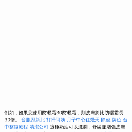
例如，如果您使用防曬霜30防曬霜，則皮膚將比防曬霜長
30倍。
台胞證新北
打掃阿姨
月子中心住幾天
除蟲
牌位
台
中整復療程
清潔公司
這種奶油可以滋潤，舒緩並增強皮膚