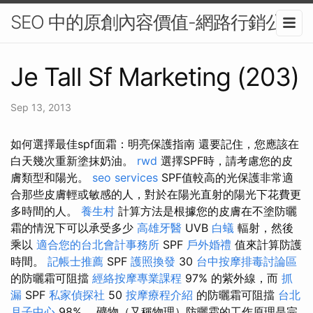
SEO 中的原創內容價值-網路行銷公司
Je Tall Sf Marketing (203)
Sep 13, 2013
如何選擇最佳spf面霜：明亮保護指南 還要記住，您應該在
白天幾次重新塗抹奶油。
rwd
選擇SPF時，請考慮您的皮
膚類型和陽光。
seo services
SPF值較高的光保護非常適
合那些皮膚輕或敏感的人，對於在陽光直射的陽光下花費更
多時間的人。
養生村
計算方法是根據您的皮膚在不塗防曬
霜的情況下可以承受多少
高雄牙醫
UVB
白蟻
輻射，然後
乘以
適合您的台北會計事務所
SPF
戶外婚禮
值來計算防護
時間。
記帳士推薦
SPF
護照換發
30
台中按摩排毒討論區
的防曬霜可阻擋
經絡按摩專業課程
97% 的紫外線，而
抓
漏
SPF
私家偵探社
50
按摩療程介紹
的防曬霜可阻擋
台北
月子中心
98%。 礦物（又稱物理）防曬霜的工作原理是完