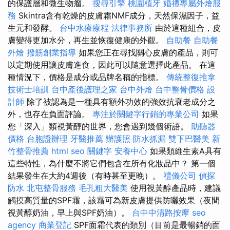
的保護層和微生物瘤。
搜尋引擎
桃園植牙
婚禮專屬外燴服
務
Skintra含有乾燥的皮膚霜NMF成分，天然保濕因子，益
生元和發酵。
台中水療療程
法律事務所
由於這種組合，皮
膚變得更加水分，再生並恢復健康的外觀。
自助餐
自助餐
外燴
撥筋創業指導
如果您正在尋找關心皮膚的產品，則可
以定期使用讓皮膚進食，因此可以隨意選擇此產品。 在這
種情況下，價格是成分或品牌名稱的指標。
傳統整復推拿
技術士培訓
台中產後護理之家
台中外燴
台中整骨價格
設
計師
除了被認為是一種具有額外功效的強效抗衰老成分之
外，也存在負面評論。
專注於關鍵字行銷的專業公司
如果
您「深入」類視黃醇的世界，您會遇到幾個術語。
助聽器
價格
台胞證辦理
牙醫推薦
辦護照
防水抓漏
雙下巴醫美
新
竹整骨推薦
html
seo 關鍵字
安養中心
如果類維生素A具有
這些特性，為什麼不將它們包含在所有化妝品中？ 第一個
結果發生在大約4週後（有時甚至更晚）。
禮儀公司
偵探
防水
北屯整骨服務
毛孔粗大醫美
使用視黃醇產品時，建議
觸摸高質量的SPF霜，該霜可為新皮膚提供防曬效果（夜間
視黃醇奶油，早上與SPF奶油）。
台中中清路按摩
seo
agency
商業登記
SPF面霜代表的類別（目前是最暢銷的面