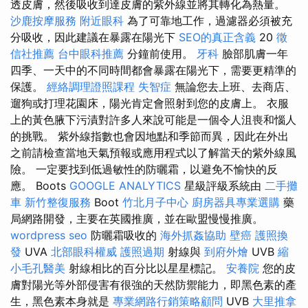
透皮膚，然後吸收到達皮膚的紫外線並將其轉化為熱量。
沙鹿按摩服務
附近眼科
為了可靠地工作，過濾器必須被充
分吸收，因此建議在暴露在陽光下
SEO的真正含義
20
徵
信社推薦
台中眼科推薦
分鐘前使用。
牙科
臉部肌膚一年
四季、一天中的不同時間都會暴露在陽光下，需要更精準的
保護。
經絡調理證照課程
失智症
無論您去上班、去商店、
遛狗或打理花園床，陽光肯定會照射到您的皮膚上。 衣服
上的黃色腋下污漬對許多人來說可能是一個令人沮喪和惱人
的挑戰。 紫外線指數也會因地點和季節而異，因此在外出
之前請檢查當地天氣預報或應用程式以了解當天的紫外線風
險。 一定要找到低過敏性的防曬霜，以避免不愉快的反
應。 Boots
GOOGLE ANALYTICS
星級評級系統由
二手攤
車
新竹整復服務
Boot
竹北月子中心
廚房器具專業選購
藥
局網路開發，主要在英國推廣，並在歐盟慢慢推廣。
wordpress seo
防曬霜吸收的
海外抓姦協助
壁癌
護照換
發
UVA
北部眼科權威
護照過期
射線與
到府外燴
UVB
縮
小毛孔醫美
射線相比的百分比以星星標記。
安養院
您的皮
膚對陽光等外部侵害有很強的天然防禦能力，即黑色素的產
生，黑色素本身就是
專業網路行銷策略顧問
UVB
大里推拿