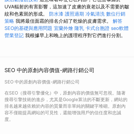
UVA輻射的有害影響，這加速了皮膚的衰老以及不需要的皺
紋和色素斑的形成。
防水漆
護照過期
冷氣清洗
數位行銷
策略
我將最佳面霜的排名介紹了乾燥的皮膚需求。
解答
SEO的基礎與應用問題
宜蘭外燴
隆乳
卡式台胞證
seo軟體
營業登記
我根據早上和晚上的護理程序對它們進行分割。
SEO 中的原創內容價值-網路行銷公司
SEO 中的原創內容價值-網路行銷公司
在SEO（搜尋引擎優化）中，原創內容的價值無可忽視。隨著
搜尋引擎技術的進步，尤其是Google算法的不斷更新，網站的
排名越來越依賴於內容的質量而非單純的關鍵字堆砌。原創內
容不僅能提高網站的可見性，還能增強用戶的信任度和忠誠
度。