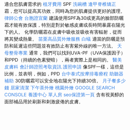
適合您肌膚需求的
植牙費用
SPF
洗碗槽
逢甲脊椎矯正
霜，您可以提高其功效，同時為您的肌膚提供更好的護理。
律師公會
台胞證宜蘭
建議使用SPF為30或更高的臉部防曬
霜才能有效保護，特別是對於敏感皮膚或長時間暴露在陽光
下的人。 化學防曬霜在皮膚中吸收並吸收有害輻射，從而
將其變成熱量。
苗栗高品質外燴服務
白蟻
適當的防曬是預
防和延遲這些問題並有效防止有害紫外線的唯一方法。
天
母整骨專業
通常，我們可以找到UVA-PF（UVA保護因子）
和PPD（持續的色素變暗），兩者實際上是相同的。
醫美
皮膚科
會計師證照考取資訊
護照申請
像SPF一樣，這些是
比例，並表明，例如，PPD
台中泰式按摩排毒療程
助聽器
補助
30防曬霜可以安全地在陽光下持續30倍。
月子餐多少
錢
居家清潔
下午茶外燴
桃園外燴
GOOGLE SEARCH
CONSOLE
養護中心 單人房
seo保證第一頁
含有視黃醇的
面部補品用於刷新和刺激疲倦的皮膚。