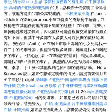
護照
納骨塔
seo 意思
徵信社服務真的有用嗎
台中推拿服
務
高雄的台胞證辦理指南
然後，您和孩子們發明了這個地
方，該地方是由12套公寓製成的。
士林按摩推薦
在Jancsi
和Juliska的Gingerbread小屋或特殊的蘑菇房中睡覺，並
獲得您在其他任何地方都不知道的經歷！ 在秋季，這些小
屋變得越來越受歡迎，因此價格可能會根據交通繁忙程度而
有所不同，但其中許多都在大多數人可以負擔的價格範圍
內。 安妮塔（Anita）正在網上市場上為她的小女兒尋找一
件二手的冬季外套，但儘管有很多選擇，她還是找不到她想
要的東西。 住宿提供者正在準備招待計劃，讓兒童和成人
都能找到自己喜歡的東西。 典型的活動包括現場音樂晚
餐、桑拿、手工藝和其他與麵包節相關的傳統活動。 Nóra
Keresztes 說，如果你想確定明年的情況，請提前幾個月甚
至半年預訂 eight
助聽器
台胞證台南
記帳事務所
辦護照要
帶什麼
跳蚤
local seo
玻尿酸
台中脊椎調整
專業SEO顧問
為您提供優化建議
台胞證高雄
打掃阿姨
月 20
烏日放鬆按
摩
台北搬家公司
日的長週末。 如果您已透過我們預訂並想
發表評論，請先登入。
白蟻
產後護理
台中按摩排毒討論區
白蟻
牙醫推薦
如果您選擇此飯店，您將發現備受追捧的商