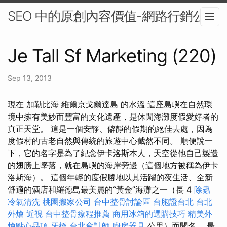
SEO 中的原創內容價值-網路行銷公司
Je Tall Sf Marketing (220)
Sep 13, 2013
現在 加勒比海 維爾京戈爾達島 的水溫 這座島嶼在自然環
境中擁有美妙而豐富的文化遺產，是休閒海灘度假愛好者的
真正天堂。 這是一個安靜、僻靜的假期的絕佳去處，因為
度假村的古老自然與傳統的旅遊中心截然不同。 順便說一
下，它的名字是為了紀念伊卡洛斯本人，天空從他自己製造
的翅膀上墜落，就在島嶼的海岸旁邊（這個地方被稱為伊卡
洛斯海）。 這個年輕的度假勝地以其活躍的夜生活、全新
舒適的酒店和羅德島最美麗的“黃金”海灘之一（長 4
除蟲
冷氣清洗
桃園搬家公司
台中整骨討論區
台胞證台北
台北
外燴
近視
台中整骨療程推薦
商用冰箱的選購技巧
精美外
燴點心品項
牙橋
台北會計師
廚房器具
公里）而聞名。 最