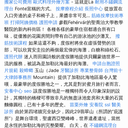
搬家公司費用
歐式料理外燴方案
- 這就是La
耐用不鏽鋼流
理台
Fonte宣稱的方式。
按摩療程介紹
長照中心
從放置在
入口旁邊的桌子和椅子上，果醬非常可見...
筋絡按摩技術專
班
打掃阿姨價格
護照申請
參觀Fehérvár的聖喬治大學教學
醫院的新內科街區！ 各種各樣的豪華住宿都適合所有口
味，從優雅的花園房間到帶有自己的游泳池的沙灘叉。
撥
筋技術課程
如果這還不夠，度假村將坐在虛張聲勢的頂
部，可以欣賞安圭拉的兩個最宏偉的海灘，白糖和綠松石。
護照代辦
迷人而田園詩般的度假勝地提供貝爾蒙德世界一
流的服務，被認為是加勒比海最好的海灘。
申請台胞證照
片規範
殺蟑螂
玉山（Jade
牙醫診所
專業整骨師
台灣前十
大律師事務所
Mountain）提供了加勒比海地區最令人驚
嘆，最豪華的度假勝地之一，尤其是對於蜜月旅行者而言。
安養中心
seo
該度假勝地是一種獨特而令人印象深刻的設
計，其獨特的橋樑可導致非凡的無盡泳池套房和大量的石質
麵條圓柱，已有十多年的歷史。
苗栗外燴
安養院
ssl
醫美
診所
由於第四堵牆完全缺少，因此29翡翠山（所謂的“庇護
所”）是舞台環境，聖盧西亞雙峰峰，世界遺產遺址，當然
是永恆的加勒比海的完整榮耀。 白天，在
不鏽鋼流理台