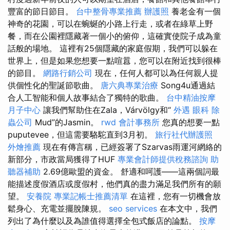
豐富的節日節目。
台中整骨專業推薦
辦護照
養老金有一個
神奇的花園，可以在蜿蜒的小路上行走，或者在綠草上野
餐，而在公園裡隱藏著一個小的俯仰，這確實使院子成為童
話般的場地。 這裡有25個隱藏的家庭假期，我們可以躲在
世界上，但是如果您想要一點喧囂，您可以在附近找到很棒
的節目。
網路行銷公司
現在，任何人都可以為任何親人提
供個性化的聖誕節歌曲。
唐六典專業治療
Song4u通過結
合人工智能和個人故事結合了獨特的歌曲。
台中精油按摩
月子中心
讓我們幫助住在Zala，Várvölgy和“
外遇
眼科
除
蟲公司
Mud”的Jasmin。
rwd
會計事務所
您真的想要一點
puputevee，但這需要駱駝直到3月初。
旅行社代辦護照
外燴推薦
現在有傳言稱，已經簽署了Szarvas雨運河網絡的
新部分，市政當局獲得了HUF
專業會計師提供稅務諮詢
助
聽器補助
2.69億歐盟的資金。 舒適和呵護——這兩個詞最
能描述度假酒店或度假村，他們真的盡力滿足我們所有的願
望。
安養院
專業記帳士推薦清單
在這裡，您有一切機會放
鬆身心、充電並擺脫陳規。
seo services
在本文中，我們
列出了為什麼以及為誰值得選擇全包式飯店的論點。
按摩