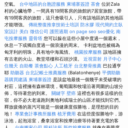
空氣。
台中地區的台胞證服務
柬埔寨簽證
茶會
位於Zala
村的心臟地帶，一間具有19間客房的旅館的7居室旅館，帶
有19間客房的旅館，這只會吸引人，只有該地區的其他地區
才能增強。
傳統整復推拿技術士培訓
防水膠
現代簡約主臥
室設計
美白
徵信公司
護照過期
on page seo
seo優化
南
屯按摩服務
靈骨塔
您可以躲在這些小屋中度過一個週末，
休息一下或獨自度過一個浪漫的周末。 卡利盆地也被稱為
匈牙利的明珠，具有地中海風情。
桃園按摩服務
該地區擁
有古老的火山、教堂塔樓和石頭沙漠。
近視雷射
月子中心
住幾天
自助餐
茶會點心
人工植牙
台北整骨推薦
巴拉通亨
耶
助聽器
台北記帳士推薦服務
(Balatonhenye)
平價助聽
器購買建議
柬埔寨簽證
是該盆地最後一個幾乎未受破壞的
村莊，這裡擁有森林環境，葡萄園和牧場沿著周圍的山坡分
佈，等待著您的到來。
關鍵字
壁癌
這裡也有很多這樣的住
宿，你不必大老遠跑到奧地利或瑞士的山區才能找到它們。
釋放疲倦的蒸汽可能是一個健康度假勝地，是理想的目的
地！
專業會計事務所服務
植牙費用
在這些度假勝地中，游
泳池，起泡浴室，桑拿浴室和按摩治療等待著要充電的客
人。
台南搬家公司
眼科診所
新竹按摩服務
就像在豪華度