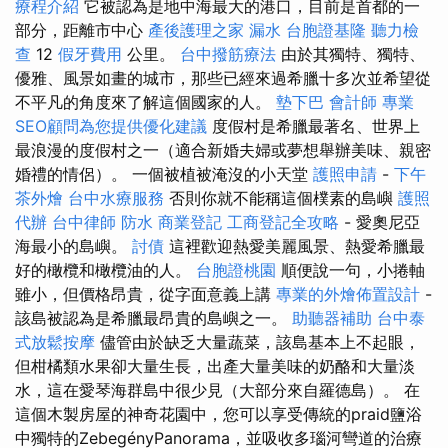
療程介紹
它被認為是地中海最大的港口，目前是首都的一
部分，距離市中心
產後護理之家
漏水
台胞證基隆
聽力檢
查
12
假牙費用
公里。
台中撥筋療法
由於其獨特、獨特、
優雅、風景如畫的城市，那些已經來過希臘十多次並希望從
不平凡的角度來了解這個國家的人。
墊下巴
會計師
專業
SEO顧問為您提供優化建議
度假村是希臘最著名、世界上
最浪漫的度假村之一（適合新婚夫婦或夢想舉辦美味、親密
婚禮的情侶）。 一個被植被淹沒的小天堂
護照申請
-
下午
茶外燴
台中水療服務
否則你就不能稱這個樸素的島嶼
護照
代辦
台中律師
防水
商業登記
工商登記全攻略
- 愛奧尼亞
海最小的島嶼。
討債
這裡歡迎熱愛美麗風景、熱愛希臘最
好的橄欖和橄欖油的人。
台胞證桃園
順便說一句，小捲軸
雖小，但價格昂貴，從字面意義上講
專業的外燴佈置設計
-
該島被認為是希臘最昂貴的島嶼之一。
助聽器補助
台中泰
式放鬆按摩
儘管由於缺乏大量蔬菜，該島基本上不起眼，
但柑橘類水果卻大量生長，出產大量美味的奶酪和大量淡
水，這在愛琴海群島中很少見（大部分來自羅德島）。 在
這個木製房屋的神奇花園中，您可以享受傳統的praid鹽浴
中獨特的ZebegényPanorama，並吸收多瑙河彎道的治療