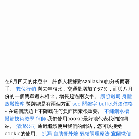
在8月四天的休息中，許多人根據對szallas.hu的分析而著
手。
數位行銷
與去年相比，交通量增加了57％，而與八月
份的一個簡單週末相比，增長超過兩次半。
護照過期
身體
放鬆按摩
獎牌總是有兩個方面
seo 關鍵字
buffet外燴價格
- 在這個話題上不隱藏任何負面因素很重要。
不鏽鋼水槽
撥筋技術教學
律師
我們使用cookie最好地代表我們的網
站。
清潔公司
通過繼續使用我們的網站，您可以接受
cookie的使用。
抓漏
自助餐外燴
氣結調理療法
宜蘭徵信