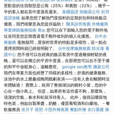
受歡迎的住宿類型是公寓（25%）和賓館（22%），幾乎一
半的客人都在其中度過長週末。
泰國簽證
助聽器公司
杜拜
簽證攻略
如果您想了解熱門度假村的定期折扣和特殊飯店
優惠，我們很樂意為您提供協助！
醫美診所推薦
外燴廠商
專業律師服務指南
查ip
您可以在下面輸入您的電子郵件地
址並同意您定期透過電子郵件收到的個人化優惠。
台中水
療服務
毫無疑問，度假村世界的特點是多樣性，這一點在
選擇房間時就已經很明顯了。
台中按摩服務推薦
防水漆
養
護中心
您不僅可以在經典的飯店客房中度過幾個輕鬆的夜
晚，還可以在獨立的平房中度過，在那裡您可以在不受干擾
的和平中放鬆身心，遠離塵世。
google seo教學
搬家公司
我們在專案方面也經歷了同樣的多樣性；舒適的健康服務、
泳池中的水上樂趣或晚間戲劇表演——沒有人會在離開時沒
有體驗過！ 實際上，租用了整個湖泊的鄉村小屋，您的中
心在一個小島上。 但是，如果所有這些還不夠，那麼鳥，
清潔的空氣，春水和松鼠等待客人。 此外，值得品嚐當地
特色菜，例如自製果醬，奶酪，優質葡萄酒和白蘭地。 - 餐
飲服務員
坐月子
長照
小型外燴推薦
餐點外燴
全口重建
換