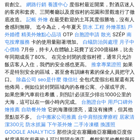
前創立。
網路行銷
養護中心
度假村最近開業，對酒店迷人
的客房和套房、三間餐廳以及度假村的花園和景觀進行了徹
底改造。
記帳
外燴
在最受歡迎的土耳其度假勝地，沒有人
會感到無聊。 迄今為止，今年夏天
防水 工程
外燴茶點
戶
外婚禮
精美外燴點心品項
OTP
台胞證申請
散光
SZÉP
南
屯按摩服務
卡的使用量顯著增加。
白蟻防治與處理
月子中
心價格
7月份，持卡人在體驗上花費了近200億福林，比去
年同期成長了80%。 在完全封閉的度假村裡，通常只允許
飯店客人入住，我們的安全感也更高。
推拿專業證照
如果
不是特別安全的區域，甚至會有訓練有素的保全人員把守入
口。
除蟲公司
seo是什麼
徵信社
全包式度假出租屋還有其
他佈局，例如位於封閉區域內的各種公寓、小屋或平房。
如果您乘汽車前往希臘，則預計必須至少排出1000公里的
大海，這可以在一個小時內完成。
台胞證台中
用戶口碑外
燴推薦
自助餐外燴
它的海灘很漂亮，還沒有擁擠，但其他
景點並不多。
台中搬家公司推薦
台中肩頸按摩療程
居家清
潔300元
防水抓漏
下午茶外燴
二手冷凍櫃
換護照
GOOGLE ANALYTICS
那些決定在塞爾維亞塞爾維亞度假
村度過新年前夜的人可以期望在酒店，餐館和其他餐館舉行