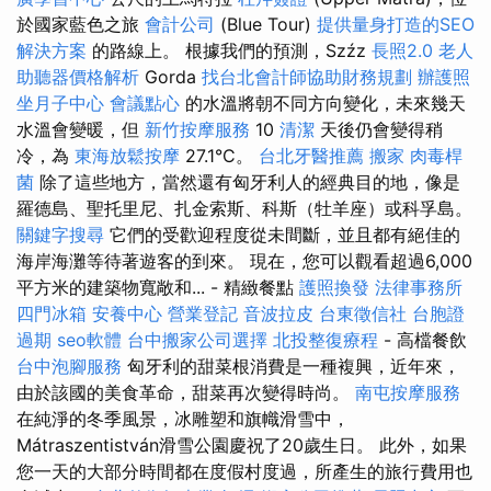
於國家藍色之旅
會計公司
(Blue Tour)
提供量身打造的SEO
解決方案
的路線上。 根據我們的預測，Szźz
長照2.0
老人
助聽器價格解析
Gorda
找台北會計師協助財務規劃
辦護照
坐月子中心
會議點心
的水溫將朝不同方向變化，未來幾天
水溫會變暖，但
新竹按摩服務
10
清潔
天後仍會變得稍
冷，為
東海放鬆按摩
27.1°C。
台北牙醫推薦
搬家
肉毒桿
菌
除了這些地方，當然還有匈牙利人的經典目的地，像是
羅德島、聖托里尼、扎金索斯、科斯（牡羊座）或科孚島。
關鍵字搜尋
它們的受歡迎程度從未間斷，並且都有絕佳的
海岸海灘等待著遊客的到來。 現在，您可以觀看超過6,000
平方米的建築物寬敞和... - 精緻餐點
護照換發
法律事務所
四門冰箱
安養中心
營業登記
音波拉皮
台東徵信社
台胞證
過期
seo軟體
台中搬家公司選擇
北投整復療程
- 高檔餐飲
台中泡腳服務
匈牙利的甜菜根消費是一種複興，近年來，
由於該國的美食革命，甜菜再次變得時尚。
南屯按摩服務
在純淨的冬季風景，冰雕塑和旗幟滑雪中，
Mátraszentistván滑雪公園慶祝了20歲生日。 此外，如果
您一天的大部分時間都在度假村度過，所產生的旅行費用也