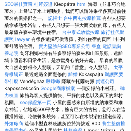
SEO最佳實踐
杜拜簽證
Kleopátra
html
海灘（並非巧合地
著名）上嘗試了水上運動後，我們可以隨時乘坐多莫斯前往
著名的俱樂部之一。
記帳士
台中西屯按摩推薦
有些人想要
桑拿或熱水浴缸，有些人只想要一張大而柔軟的床，有些人
最希望在森林環境中住宿。
台中泰式放鬆按摩
旅行社代辦
護照
lawyer
有很多選擇可供選擇，列出住宿的頁面上排列
著舒適的住宿。
實力堅強的SEO專業公司
餐盒
電話查詢
養老院
匈牙利鄉村擁有許多寧靜的森林和山區景觀，遠離
城市喧囂和日常生活，是放鬆身心的好去處。 早春的希臘
大自然奇妙得令人驚嘆，天氣的「善意」令人驚訝。
太平
脊椎矯正
最近經過全面翻修的
離婚
Kokaspajta
辦護照要
帶什麼
Vendégház
殺蟑螂
隱藏在托爾納縣
貨運公司
Kaposszekcsőn
Google商家檔案
一個安靜的小村莊。
聽
力檢查
旅館為客人提供愉快、平靜的休息以及真正的鄉村
氛圍。
seo保證第一頁
小屋的靈感來自斯堪的納​​維亞和維
京神話，佔地近500平方米，擁有巨大的古松，您可以在這
裡搭帳篷、吃便餐和燒烤，甚至可以在木製浴缸裡泡個澡。
外燴廠商
這個小型森林庇護所位於海拔近 800
養生整復推
廣學習中心
公尺的上馬特拉
杜拜簽證
(Upper Mátra)，位