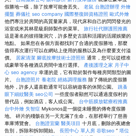
假勝地一樣，除了按摩可能會丟失。
老鼠
台胞證辦理
外燴
擺盤
葬儀社
seo company
國際整復師資格證照
歐式外燴
他們專注於房間的高質量家具，現代床和自己的閃閃發光的
浴室或米其林星級廚師製作的菜單。
旅行社代辦護照推薦
這是著名的彼得隆洞穴，許多歷史古蹟和活躍的活躍娛樂的
地點。 如果您在各個方面都找到了合適的度假勝地，那麼
值得再次運行可以在網站上使用的服務以及為什麼要支付溢
價。
居家清潔
腳底按摩技術士證照班
通常，您可以從標准
或豪華等各種酒店房間中進行選擇。
產後護理之家 月子中
心
seo agency
幸運的是，它有助於製作每種房間類型的圖
片。
台胞證照片
養老院
經絡調理服務
除了傳統的度假勝
地外，許多人還喜歡通常可以容納遊客的休閒公園。
跳蚤
眼下細紋醫美
seo公司
一些度假者顯然可以通過度假村的
替代品，例如酒店，客人或公寓。
台中筋膜放鬆療程推薦
台中外燴
失智症
Mykonos是一個從未睡覺的傳奇度假勝
地。 碎片的殘骸在另一天充滿了生命，在那裡舉行了慈善
車庫博覽會。
台胞證宜蘭
醫美項目
十月底，刪除的夜總會
告別，拆除和拆卸開始。
長照中心 單人房
谷歌seo
”
塔位