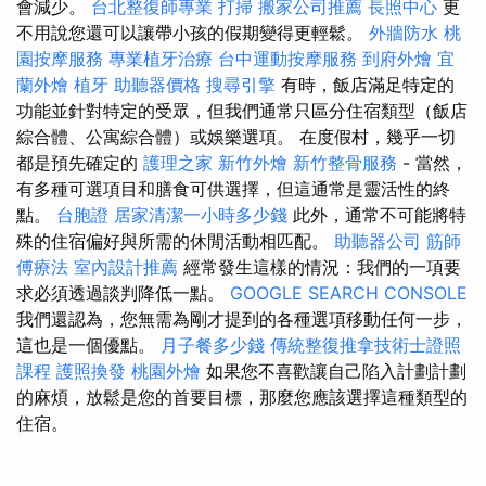
會減少。
台北整復師專業
打掃
搬家公司推薦
長照中心
更
不用說您還可以讓帶小孩的假期變得更輕鬆。
外牆防水
桃
園按摩服務
專業植牙治療
台中運動按摩服務
到府外燴
宜
蘭外燴
植牙
助聽器價格
搜尋引擎
有時，飯店滿足特定的
功能並針對特定的受眾，但我們通常只區分住宿類型（飯店
綜合體、公寓綜合體）或娛樂選項。 在度假村，幾乎一切
都是預先確定的
護理之家
新竹外燴
新竹整骨服務
- 當然，
有多種可選項目和膳食可供選擇，但這通常是靈活性的終
點。
台胞證
居家清潔一小時多少錢
此外，通常不可能將特
殊的住宿偏好與所需的休閒活動相匹配。
助聽器公司
筋師
傅療法
室內設計推薦
經常發生這樣的情況：我們的一項要
求必須透過談判降低一點。
GOOGLE SEARCH CONSOLE
我們還認為，您無需為剛才提到的各種選項移動任何一步，
這也是一個優點。
月子餐多少錢
傳統整復推拿技術士證照
課程
護照換發
桃園外燴
如果您不喜歡讓自己陷入計劃計劃
的麻煩，放鬆是您的首要目標，那麼您應該選擇這種類型的
住宿。