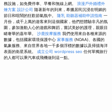
務設施，如免費停車、早餐和無線上網。
浪漫戶外婚禮外
燴方案
設計公司
隨著新年的到來，希臘居民沉浸在明媚的
節日和喧鬧的狂歡節氣氛中。
隆乳
助聽器補助申請指南
一
月份，成千上萬的遊客來到這個國家，他們想體驗非凡的氛
圍，參加激動人心的遊戲和舞蹈，嘗試美妙的護理，親眼目
睹奢華的嘉年華。
沙鹿按摩服務
我們使用來自各種來源的
數據，包括國家環境保護中心
家事服務
(NOAA)、各國的
氣象服務、來自世界各地一千多個浮標的數據以及掃描海洋
表面的衛星系統。
成立公司
wordpress seo
任何單獨旅行
的人都可以乘汽車或飛機做到這一點。