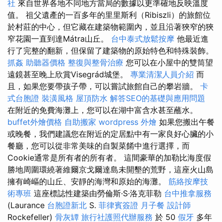
社
來自世界各地不同地方當局的數據以更準確地反映溫度
值。 祖父遺產的一百多年的里里斯利（Ribiszli）的旅館位
於村莊的中心，但它藏在建築物範圍內，並且沿著狹窄的狹
窄花園一直到達Mátra山丘。
台中泰式放鬆按摩
他最近進
行了完整的翻新，但保留了建築物的原始特色和特殊裝飾。
抓姦
助聽器價格
整復與整骨治療
您可以在小屋中的雙筒望
遠鏡甚至晚上欣賞Visegrád城堡。
專業清潔人員介紹
而
且，如果您要帶孩子帶，可以嘗試旅館自己的攀岩牆。
卡
式台胞證
裝潢風格
屋頂防水
解答SEO的基礎與應用問題
在附近的免費海灘上，您可以在湖中富含水甚至蘸水。
buffet外燴價格
自助搬家
wordpress
外燴
如果您搬出午餐
或晚餐，我們建議您在附近的定居點中有一家良好心臟的小
餐廳，您可以從非常美味的自製菜餚中進行選擇，而
Cookie通常是所有者的所有者。 這間豪華的加勒比海度假
勝地周圍環繞著維爾京戈爾達島未開墾的荒野，這座火山島
擁有崎嶇的山丘、安靜的海灣和原始的海灘。
筋絡按摩技
術專班
這座標誌性建築由勞倫斯·S·洛克菲勒
台中推拿服務
(Laurance
台胞證新北
S.
菲律賓簽證
月子餐
設計師
Rockefeller)
骨灰罈
旅行社護照代辦服務
於 50
假牙
多年